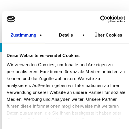
Zustimmung
Details
Über Cookies
Jobs bei murad & murad
Login zur murad community
Diese Webseite verwendet Cookies
ÜBER UNS
unser qualitätsanspruch
Wir verwenden Cookies, um Inhalte und Anzeigen zu
unser auftrag
personalisieren, Funktionen für soziale Medien anbieten zu
unser leitbild
können und die Zugriffe auf unsere Website zu
unser qualitätsanspruch
analysieren. Außerdem geben wir Informationen zu Ihrer
unser image
Verwendung unserer Website an unsere Partner für soziale
unsere jobs
Medien, Werbung und Analysen weiter. Unsere Partner
UNSERE LEHRGÄNGE
führen diese Informationen möglicherweise mit weiteren
Daten zusammen, die Sie ihnen bereitgestellt haben oder
berufsausbildung
UNTERNEHMENSSERVICE
die sie im Rahmen Ihrer Nutzung der Dienste gesammelt
kursstarts
DER HUBSTAPLER
haben.
Einwilligungsauswahl